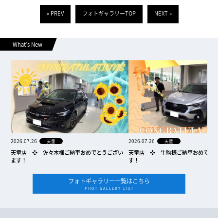
« PREV
フォトギャラリーTOP
NEXT »
What’s New
2026.07.26
2026.07.26
天童
天童
天童店 ❖ 佐々木様ご納車おめでとうござい
天童店 ❖ 生駒様ご納車おめでと
ます！
す！
フォトギャラリー一覧はこちら
PHOT GALLERY LIST