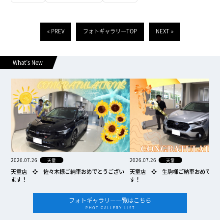
« PREV
フォトギャラリーTOP
NEXT »
What’s New
2026.07.26
2026.07.26
天童
天童
天童店 ❖ 佐々木様ご納車おめでとうござい
天童店 ❖ 生駒様ご納車おめでと
ます！
す！
フォトギャラリー一覧はこちら
PHOT GALLERY LIST