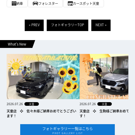
納車
フォレスター
カースポット天童
« PREV
フォトギャラリーTOP
NEXT »
What’s New
2026.07.26
2026.07.26
天童
天童
天童店 ❖ 佐々木様ご納車おめでとうござい
天童店 ❖ 生駒様ご納車おめでと
ます！
す！
フォトギャラリー一覧はこちら
PHOT GALLERY LIST